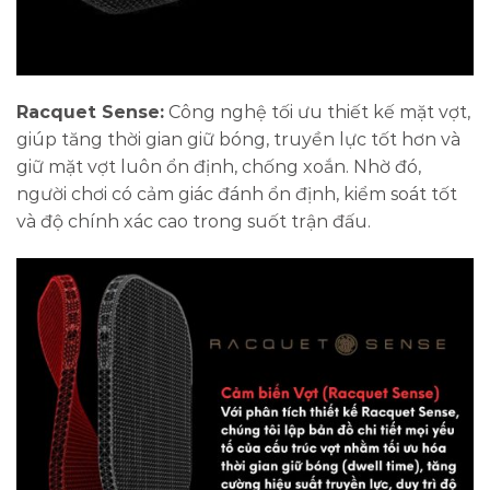
Racquet Sense:
Công nghệ tối ưu thiết kế mặt vợt,
giúp tăng thời gian giữ bóng, truyền lực tốt hơn và
giữ mặt vợt luôn ổn định, chống xoắn. Nhờ đó,
người chơi có cảm giác đánh ổn định, kiểm soát tốt
và độ chính xác cao trong suốt trận đấu.