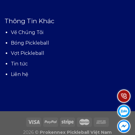
Thông Tin Khác
Về Chúng Tôi
Bóng Pickleball
Vợt Pickleball
Tin tức
Liên hệ
Hot
Nhắn
Nhắ
2026 ©
Prokennex Pickleball Việt Nam