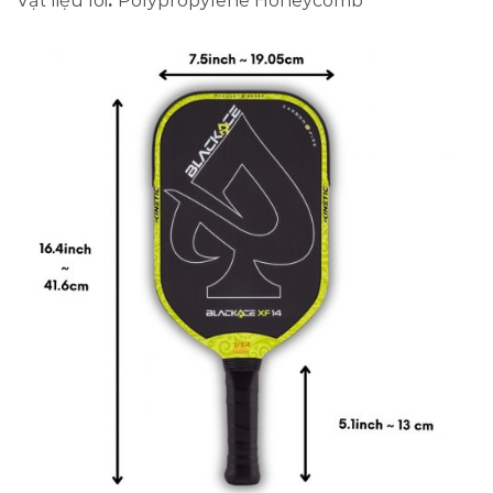
Vật liệu lõi
:
Polypropylene Honeycomb