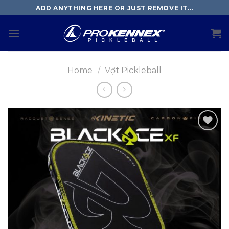
Skip
ADD ANYTHING HERE OR JUST REMOVE IT...
to
content
Home
/
Vợt Pickleball
Thêm
vào
danh
sách
yêu
thích