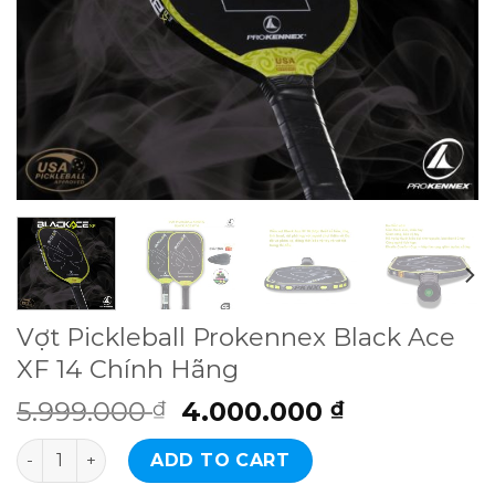
Vợt Pickleball Prokennex Black Ace
XF 14 Chính Hãng
Original
Current
5.999.000
4.000.000
₫
₫
price
price
Vợt Pickleball Prokennex Black Ace XF 14 Chính Hãng qu
was:
is:
ADD TO CART
5.999.000 ₫.
4.000.000 