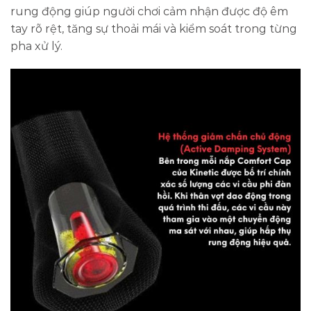
rung động giúp người chơi cảm nhận được độ êm
tay rõ rệt, tăng sự thoải mái và kiểm soát trong từng
pha xử lý.