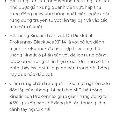
Hạt tungsten siêu nhỏ: Những hạt tungsten siêu
nhỏ được gắn xung quanh viền vợt, hấp thụ
rung động ngay khi chúng xuất hiện, ngăn chặn
rung động truyền từ vợt lên tay bạn và vào các
mô mềm ở khớp.
Hệ thống Kinetic ở cán vợt: Do Pickleball
Prokennex Black Ace XF 14 là vợt có lực đánh
mạnh, ProKennex đã tích hợp thêm một hệ
thống Kinetic ở phần cán vợt để lọc rung động,
lực xoắn và rung chấn hiệu quả hơn. Bạn có thể
nhìn thấy các hạt tungsten bên trong hệ thống
này qua nắp đầu vợt.
Giảm rung chấn hiệu quả: Theo một nghiên cứu
độc lập của phòng thí nghiệm MIT, hệ thống
Kinetic của ProKennex giúp giảm rung động tới
43%, qua đó hạn chế đáng kể tổn thương cho
cánh tay người chơi.