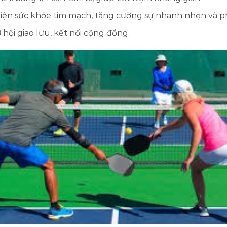
hiện sức khỏe tim mạch, tăng cường sự nhanh nhẹn và p
 hội giao lưu, kết nối cộng đồng.