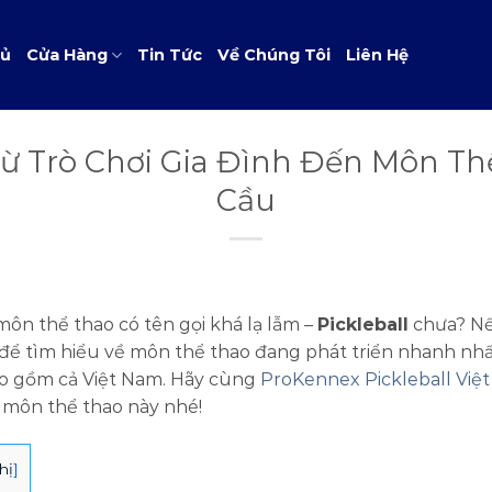
hủ
Cửa Hàng
Tin Tức
Về Chúng Tôi
Liên Hệ
 Từ Trò Chơi Gia Đình Đến Môn T
Cầu
ôn thể thao có tên gọi khá lạ lẫm –
Pickleball
chưa? Nếu
 để tìm hiểu về môn thể thao đang phát triển nhanh nhấ
bao gồm cả Việt Nam. Hãy cùng
ProKennex Pickleball Việ
a môn thể thao này nhé!
hị
]