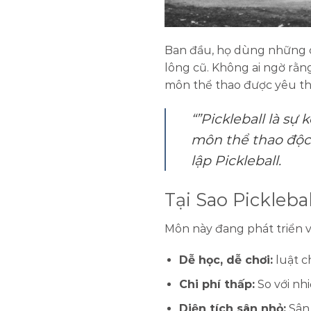
Ban đầu, họ dùng những c
lông cũ. Không ai ngờ rằng,
môn thể thao được yêu thí
“”Pickleball là sự
môn thể thao độc đ
lập Pickleball.
Tại Sao Pickleb
Môn này đang phát triển v
Dễ học, dễ chơi:
luật c
Chi phí thấp:
So với nh
Diện tích sân nhỏ:
Sân 