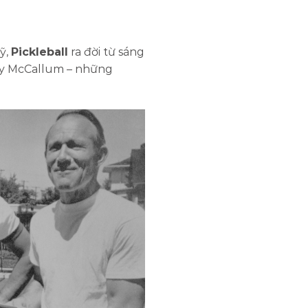
ỹ,
Pickleball
ra đời từ sáng
rney McCallum – những