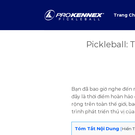
Skip
to
Trang C
content
Pickleball:
Bạn đã bao giờ nghe đến m
đây là thời điểm hoàn hảo
rộng trên toàn thế giới, 
trình phát triển thú vị củ
Tóm Tắt Nội Dung
[
Hiển T