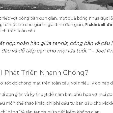
hiếc vợt bóng bàn đơn giản, một quả bóng nhựa đục lỗ 
 từ một trò chơi giải trí gia đình đơn giản,
Pickleball đã
ch trên toàn cầu.
 kết hợp hoàn hảo giữa tennis, bóng bàn và cầu
áo và dễ tiếp cận cho mọi lứa tuổi.”” – Joel P
all Phát Triển Nhanh Chóng?
ới tốc độ chóng mặt trên toàn cầu, với nhiều lý do hấp d
hơi đơn giản và kỹ thuật dễ nắm bắt, phù hợp với mọi độ 
iều môn thể thao khác, chi phí đầu tư ban đầu cho Pickl
chỉ bằng 1/4 sân tennis, giúp tiết kiệm không gian.