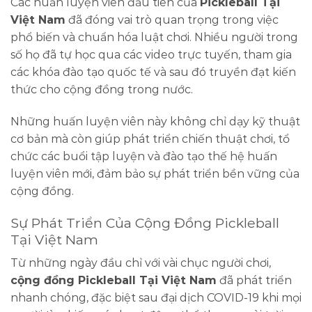
Các huấn luyện viên đầu tiên của
Pickleball Tại
Việt Nam
đã đóng vai trò quan trọng trong việc
phổ biến và chuẩn hóa luật chơi. Nhiều người trong
số họ đã tự học qua các video trực tuyến, tham gia
các khóa đào tạo quốc tế và sau đó truyền đạt kiến
thức cho cộng đồng trong nước.
Những huấn luyện viên này không chỉ dạy kỹ thuật
cơ bản mà còn giúp phát triển chiến thuật chơi, tổ
chức các buổi tập luyện và đào tạo thế hệ huấn
luyện viên mới, đảm bảo sự phát triển bền vững của
cộng đồng.
Sự Phát Triển Của Cộng Đồng Pickleball
Tại Việt Nam
Từ những ngày đầu chỉ với vài chục người chơi,
cộng đồng Pickleball Tại Việt Nam
đã phát triển
nhanh chóng, đặc biệt sau đại dịch COVID-19 khi mọi