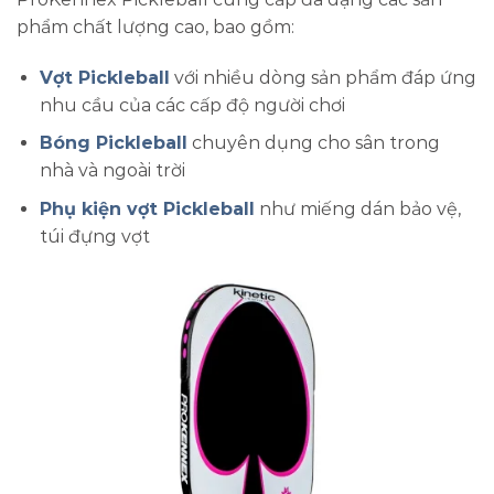
phẩm chất lượng cao, bao gồm:
Vợt Pickleball
với nhiều dòng sản phẩm đáp ứng
nhu cầu của các cấp độ người chơi
Bóng Pickleball
chuyên dụng cho sân trong
nhà và ngoài trời
Phụ kiện vợt Pickleball
như miếng dán bảo vệ,
túi đựng vợt