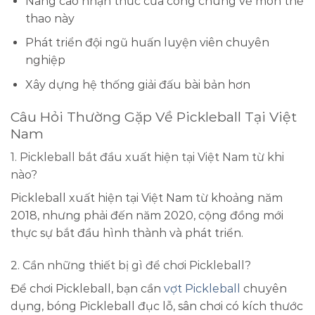
Nâng cao nhận thức của công chúng về môn thể
thao này
Phát triển đội ngũ huấn luyện viên chuyên
nghiệp
Xây dựng hệ thống giải đấu bài bản hơn
Câu Hỏi Thường Gặp Về Pickleball Tại Việt
Nam
1. Pickleball bắt đầu xuất hiện tại Việt Nam từ khi
nào?
Pickleball xuất hiện tại Việt Nam từ khoảng năm
2018, nhưng phải đến năm 2020, cộng đồng mới
thực sự bắt đầu hình thành và phát triển.
2. Cần những thiết bị gì để chơi Pickleball?
Để chơi Pickleball, bạn cần
vợt Pickleball
chuyên
dụng, bóng Pickleball đục lỗ, sân chơi có kích thước