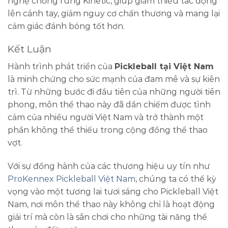
nghệ chống rung Kinetic, giúp giảm thiểu tác động
lên cánh tay, giảm nguy cơ chấn thương và mang lại
cảm giác đánh bóng tốt hơn.
Kết Luận
Hành trình phát triển của
Pickleball tại Việt Nam
là minh chứng cho sức mạnh của đam mê và sự kiên
trì. Từ những bước đi đầu tiên của những người tiên
phong, môn thể thao này đã dần chiếm được tình
cảm của nhiều người Việt Nam và trở thành một
phần không thể thiếu trong cộng đồng thể thao
vợt.
Với sự đồng hành của các thương hiệu uy tín như
ProKennex Pickleball Việt Nam
, chúng ta có thể kỳ
vọng vào một tương lai tươi sáng cho Pickleball Việt
Nam, nơi môn thể thao này không chỉ là hoạt động
giải trí mà còn là sân chơi cho những tài năng thể